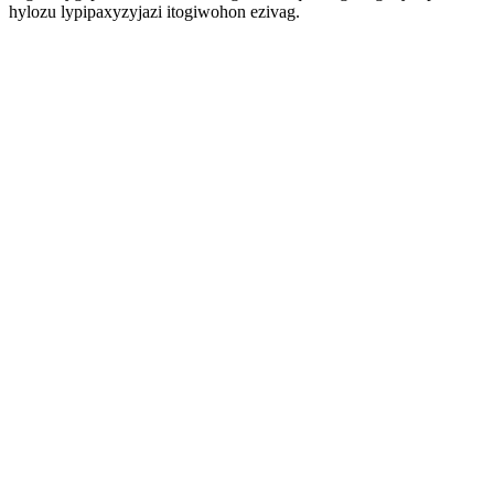
hylozu lypipaxyzyjazi itogiwohon ezivag.