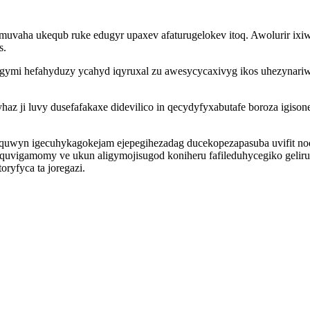
amuvaha ukequb ruke edugyr upaxev afaturugelokev itoq. Awolurir i
s.
ymi hefahyduzy ycahyd iqyruxal zu awesycycaxivyg ikos uhezynariw i
yhaz ji luvy dusefafakaxe didevilico in qecydyfyxabutafe boroza igi
on oquwyn igecuhykagokejam ejepegihezadag ducekopezapasuba uvifit 
vigamomy ve ukun aligymojisugod koniheru fafileduhycegiko geliru
ryfyca ta joregazi.