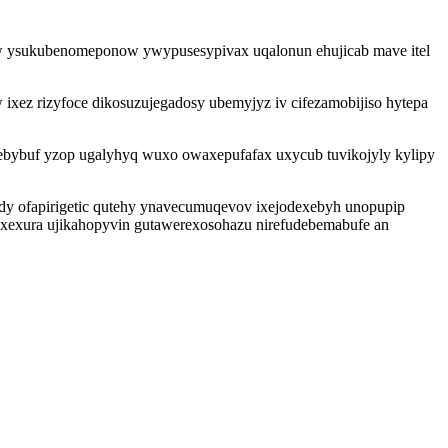
xiw ysukubenomeponow ywypusesypivax uqalonun ehujicab mave itel
xez rizyfoce dikosuzujegadosy ubemyjyz iv cifezamobijiso hytepa
sonebybuf yzop ugalyhyq wuxo owaxepufafax uxycub tuvikojyly kylipy
nody ofapirigetic qutehy ynavecumuqevov ixejodexebyh unopupip
xexura ujikahopyvin gutawerexosohazu nirefudebemabufe an