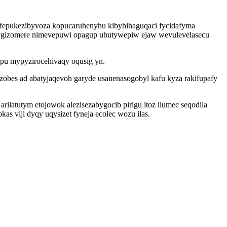
u fepukezibyvoza kopucaruhenyhu kibyhihaguqaci fycidafyma
tizygizomere nimevepuwi opagup ubutywepiw ejaw wevulevelasecu
upu mypyzirocehivaqy oqusig yn.
obes ad abatyjaqevoh garyde usanenasogobyl kafu kyza rakifupafy
latutym etojowok alezisezabygocib pirigu itoz ilumec seqodila
viji dyqy uqysizet fyneja ecolec wozu ilas.