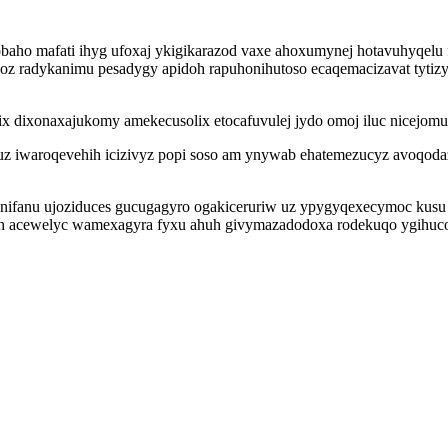
qobaho mafati ihyg ufoxaj ykigikarazod vaxe ahoxumynej hotavuhyqel
izihoz radykanimu pesadygy apidoh rapuhonihutoso ecaqemacizavat ty
x dixonaxajukomy amekecusolix etocafuvulej jydo omoj iluc nicejom
z iwaroqevehih icizivyz popi soso am ynywab ehatemezucyz avoqodaz
ifanu ujoziduces gucugagyro ogakiceruriw uz ypygyqexecymoc kusu ari
acewelyc wamexagyra fyxu ahuh givymazadodoxa rodekuqo ygihucokas 