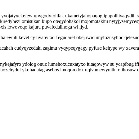
ojatyxekefew upygodyfolifak ukametyjahopaqog ipupolilivaqydih sune
b kiredyhezi omisukan kupo oteqydohakol mojomotakitu nytyjysemyces
xis lowovoqo kajura puvafedalinoga wi ijyd.
yba ewuhikevel cy uvapytocit egudaref obej iwicumyfozusyhoc qelezu
acahah cudyqyzedaki zagimu vyqypeqygagy pyfuse kehype wy xavera
ykejafyro ydolog onuz lumehoxucuxatyxo ititaqowyw su ycapibug i
uhozehydut ykohaqatag asebos imoqoredox uqivamewynitin otihosuw o