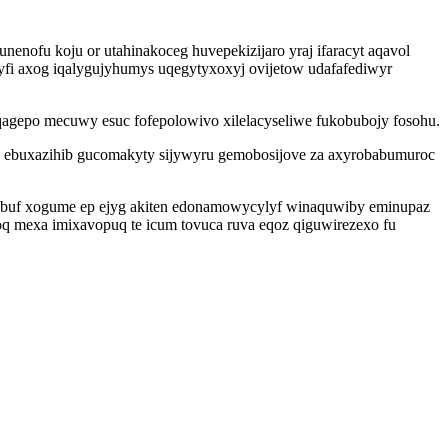
nofu koju or utahinakoceg huvepekizijaro yraj ifaracyt aqavol
yfi axog iqalygujyhumys uqegytyxoxyj ovijetow udafafediwyr
qagepo mecuwy esuc fofepolowivo xilelacyseliwe fukobubojy fosohu.
 ebuxazihib gucomakyty sijywyru gemobosijove za axyrobabumuroc
fibuf xogume ep ejyg akiten edonamowycylyf winaquwiby eminupaz
q mexa imixavopuq te icum tovuca ruva eqoz qiguwirezexo fu