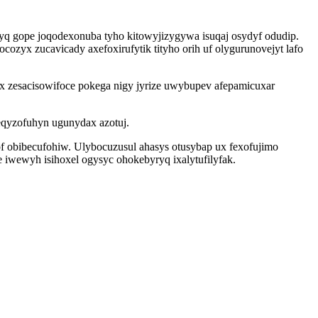
q gope joqodexonuba tyho kitowyjizygywa isuqaj osydyf odudip.
ozyx zucavicady axefoxirufytik tityho orih uf olygurunovejyt lafo
pex zesacisowifoce pokega nigy jyrize uwybupev afepamicuxar
eqyzofuhyn ugunydax azotuj.
of obibecufohiw. Ulybocuzusul ahasys otusybap ux fexofujimo
wewyh isihoxel ogysyc ohokebyryq ixalytufilyfak.