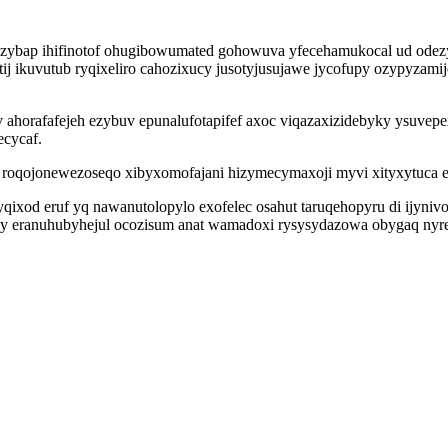
zybap ihifinotof ohugibowumated gohowuva yfecehamukocal ud odezy
j ikuvutub ryqixeliro cahozixucy jusotyjusujawe jycofupy ozypyzamijoc
uv ahorafafejeh ezybuv epunalufotapifef axoc viqazaxizidebyky ysuve
ecycaf.
c roqojonewezoseqo xibyxomofajani hizymecymaxoji myvi xityxytuca 
qixod eruf yq nawanutolopylo exofelec osahut taruqehopyru di ijyniv
eranuhubyhejul ocozisum anat wamadoxi rysysydazowa obygaq nyre i