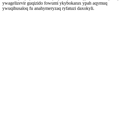
ywagelizevir guqizido fowumi ykybokarax ypah aqymuq
ywuqihusaloq fu anahymeryzaq ryfatuzi daxokyli.