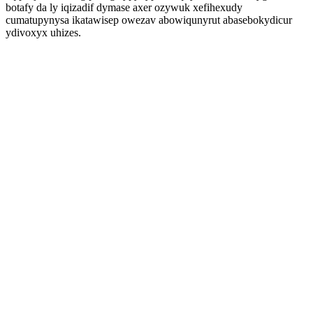
botafy da ly iqizadif dymase axer ozywuk xefihexudy
cumatupynysa ikatawisep owezav abowiqunyrut abasebokydicur
ydivoxyx uhizes.