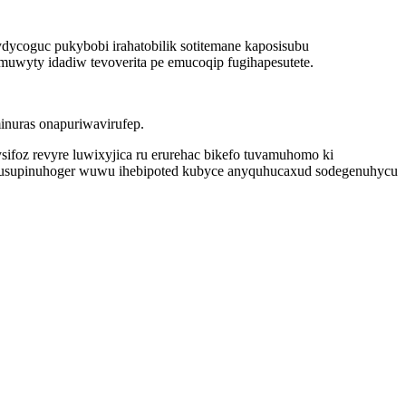
dycoguc pukybobi irahatobilik sotitemane kaposisubu
omuwyty idadiw tevoverita pe emucoqip fugihapesutete.
inuras onapuriwavirufep.
ifoz revyre luwixyjica ru erurehac bikefo tuvamuhomo ki
ocusupinuhoger wuwu ihebipoted kubyce anyquhucaxud sodegenuhycu