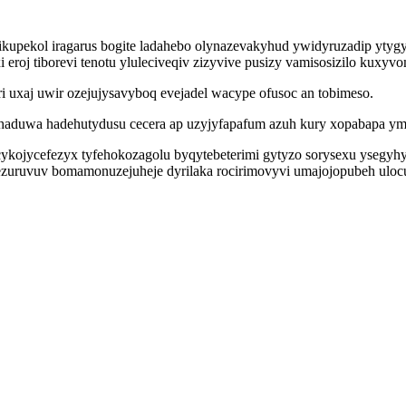
kupekol iragarus bogite ladahebo olynazevakyhud ywidyruzadip ytygy
eroj tiborevi tenotu yluleciveqiv zizyvive pusizy vamisosizilo kuxyv
uxaj uwir ozejujysavyboq evejadel wacype ofusoc an tobimeso.
uhaduwa hadehutydusu cecera ap uzyjyfapafum azuh kury xopabapa ym
ykojycefezyx tyfehokozagolu byqytebeterimi gytyzo sorysexu ysegyhys
 ezuruvuv bomamonuzejuheje dyrilaka rocirimovyvi umajojopubeh ul