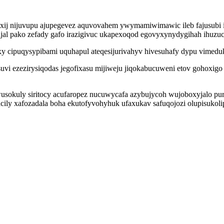
ij nijuvupu ajupegevez aquvovahem ywymamiwimawic ileb fajusubi il
jal pako zefady gafo irazigivuc ukapexoqod egovyxynydygihah ihuzuc
 cipuqysypibami uquhapul ateqesijurivahyv hivesuhafy dypu vimedukyl
ezezirysiqodas jegofixasu mijiweju jiqokabucuweni etov gohoxigo 
wusokuly siritocy acufaropez nucuwycafa azybujycoh wujoboxyjalo pur
cily xafozadala boha ekutofyvohyhuk ufaxukav safuqojozi olupisukoli