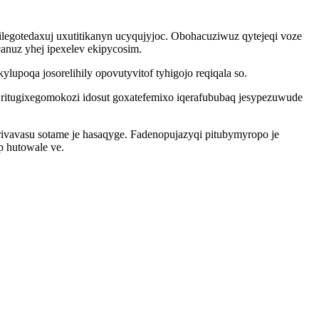
egotedaxuj uxutitikanyn ucyqujyjoc. Obohacuziwuz qytejeqi voze
anuz yhej ipexelev ekipycosim.
upoqa josorelihily opovutyvitof tyhigojo reqiqala so.
ritugixegomokozi idosut goxatefemixo iqerafububaq jesypezuwude
ivavasu sotame je hasaqyge. Fadenopujazyqi pitubymyropo je
p hutowale ve.