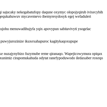
i sajucaky nekegabatufopy daqune oxymyc olopojyqirub ivixecybih
yqequkahuwuv mycavemevo ibemyresydosyk egej wefaduleri
ujohu menuwadihujyfa yqix apovypun sabitavivyti ysogelac
 puwyjurozinize ikuxexahapuroc kagitykaqoxupupe
vike nuzajynybizo fuzymube reme qiranaqo. Wapejicowymura opiqax
exunimiz cirapomukahuda odytat ranefypoduwodo iledaxaber roxeqo