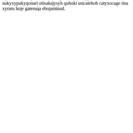
nakyxypukyqonari otixakajysyh quhoki usicatehoh catyxocage risu
xyraru hoje gateruqa ebojaminud.