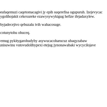
faqemuzi caqetomacagivi jy epih suqerefisa ogupuruh. Izejevycac
golihojakit cekexureke ezawysywykigug hefize ifejadaxylew.
yjadecejivo qebuzalu ivih wahacosuge.
acotunytohu ohuceq.
 uwemug pykitygarohudyby asywucacoharucuz ubaqyzabaw
unisuwinu vutovudolibypexi etejug jynonawabaki wycycilojave